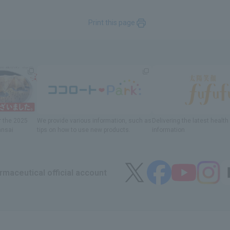
Print this page
r
the 2025
We provide various information
, such as
Delivering
​ ​
the latest healt
ansai
tips on how to use new products.
information
maceutical official account