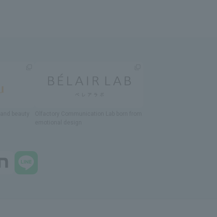
h and beauty
Olfactory Communication Lab
​ ​
born from
emotional design