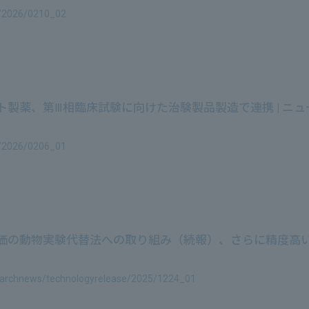
e/2026/0210_02
製薬、第Ⅲ相臨床試験に向けた治験製品製造で連携 | ニュー
e/2026/0206_01
の動物実験代替法への取り組み（続報）、さらに精度高い予測
searchnews/technologyrelease/2025/1224_01