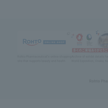
Rohto Pharmaceutical's online shopping
Archive of exhibit details
fo
site
​ ​
that supports beauty and health
World Exposition
, Osaka, K
Rohto Phar