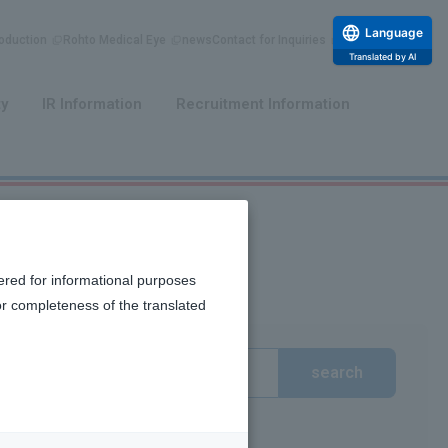
Language
duction
Rohto Medical Eye
news
Contact for Inquiries
Translated by AI
​ ​
​ ​
ty
IR Information
Recruitment Information
ered for informational purposes
or completeness of the translated
search