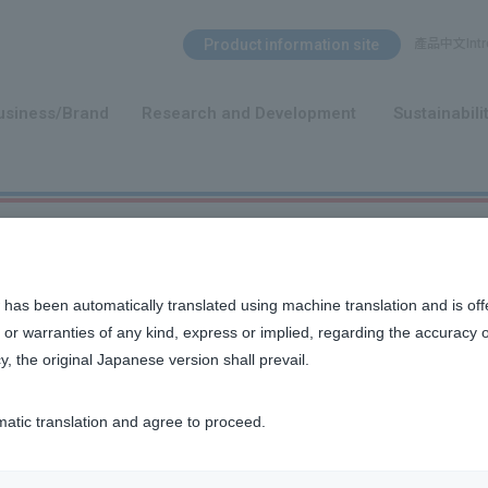
Search Menu
Product information site
產品中文Intro
​ ​
usiness/Brand
Research and Development
Sustainabili
 has been automatically translated using machine translation and is off
or warranties of any kind, express or implied, regarding the accuracy 
y, the original Japanese version shall prevail.
matic translation and agree to proceed.
to