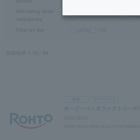
period
Narrowing down
Products/Business
mana
categories
Filter by file
HTML
PDF
検索結果
1
-
10
/
90
経営
アライアンス
オーピーバイオファクトリーの子会
2026/08/04
https://www.rohto.co.jp/news/releas