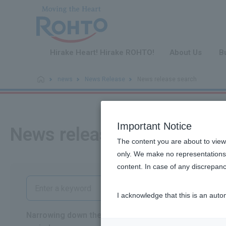
​ ​
Hirake Heart! Hirake ROHTO!
About Us
B
news
News Release
News release search
Important Notice
News release search
The content you are about to view
only. We make no representations 
content. In case of any discrepanc
I acknowledge that this is an auto
Narrowing down the
from