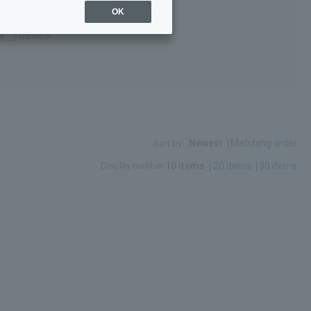
OK
e
others
Newest
Matching order
Sort by:
Display number:
10 items
20 items
30 items