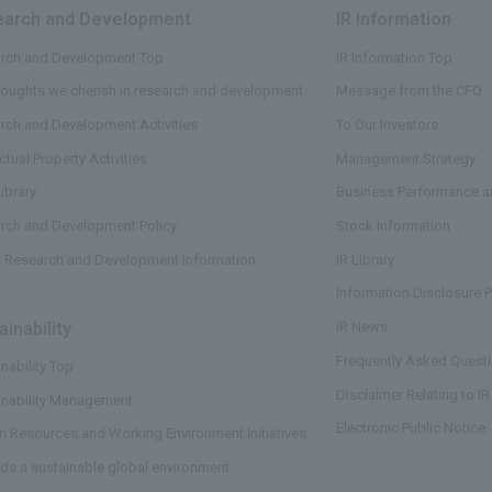
arch and Development
​ ​
IR Information
​ ​
rch and Development Top
IR Information Top
houghts we cherish in research and development
Message from the CFO
rch and Development Activities
To Our Investors
ectual Property Activities
Management Strategy
ibrary
Business Performance an
rch and Development Policy
Stock Information
t Research and Development Information
IR Library
Information Disclosure P
ainability
​ ​
IR News
Frequently Asked Questi
nability Top
Disclaimer Relating to IR
inability Management
Electronic Public Notice
 Resources and Working Environment Initiatives
ds a sustainable global environment