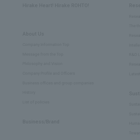
Hirake Heart! Hirake ROHTO!
Rese
Resea
The t
About Us
​ ​
Resea
Company Information Top
Intell
Message from the Top
R&D L
Philosophy and Vision
Resea
Company Profile and Officers
Lates
Business offices and group companies
History
Sust
List of policies
Sustai
Susta
Business/Brand
Human
Towar