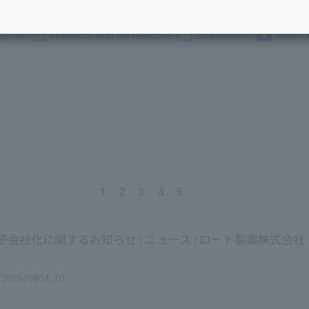
gement
Research and Development
Sustainability
Allianc
​ ​
1
​ ​
2
​ ​
3
​ ​
4
​ ​
5
​ ​
​ ​
​ ​
​ ​
​ ​
社化に関するお知らせ | ニュース | ロート製薬株式会社
e/2026/0804_01