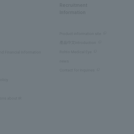
Recruitment
Information
Product information site
產品中文Introduction
Rohto Medical Eye
d Financial Information
news
Contact for Inquiries
olicy
ons about IR