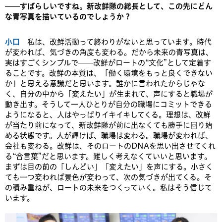
——すばらしいですね。新改鮮隊の総長として、この先にどん
な青写真を描いているのでしょうか？
小口
私は、改鮮活動って終わりがないと思っています。時代
が変われば、気づきの角度も変わる。だから未来の青写真は、
実はすごくシンプルで——改鮮がロートの“文化”として定着す
ることです。改鮮の本質は、「働く環境をもっと良くできない
か」と思える意識だと思います。誰かに言われたからじゃな
く、自分の中から「変えたい」が生まれて、声にすると職場が
動き出す。そうして一人ひとりが自分の職場にコミットできる
ようになると、人はやっぱりイキイキしてくる。理想は、改鮮
が当たり前になって、新改鮮隊が前に出なくても勝手に回り始
める状態です。人が輝けば、職場は変わる。職場が変われば、
会社も変わる。改鮮は、そのロートのDNAを思い出させてくれ
る“合言葉”だと思います。難しく考えなくていいと思います。
まずは目の前の「しんどい」「変えたい」を声にする。小さく
ても一つ変われば景色が変わって、次の気づきが出てくる。そ
の積み重ねが、ロートの未来をつくっていく。私はそう信じて
います。