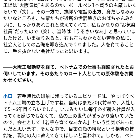
工場は“大阪気質”もあるのか、ボールペン1本買うのも厳しいく
らいで（笑）。その一方で、挨拶や電話の出方、身だしなみみ
たいなところも、先輩たちが近所の世話焼きのおばちゃんみた
いに、しっかりあれこれと教えてくれて。私もかなりの“お気楽
社員”だったので（笑）、当時は「うるさいなあ」と思っていま
したけど、いま振り返ると、右も左もわからない若手の私に、
社会人としての基礎を叩き込んでくれました。人を育てること
に、手を抜かない会社だったと思います。
——大阪工場勤務を経て、ベトナムでの仕事も経験されたとお
伺いしています。そのあたりのロート人としての原体験をお聞
かせください。
小口
若手時代の印象に残っているエピソードは、やっぱりベ
トナム工場の立ち上げですね。当時はまだ20代前半で、入社し
て5〜6年目くらいでした。いまみたいに毎年必ず新入社員が入
ってくる感じでもなくて、私の上の世代がぽっかり空いていた
ので、会社として「若手を育てなあかん」という空気があった
んだと思います。そんな中で、目薬の瓶の検収という検査の技
能を、現地の人に教えてきてほしいと言われて。しかも、ベト