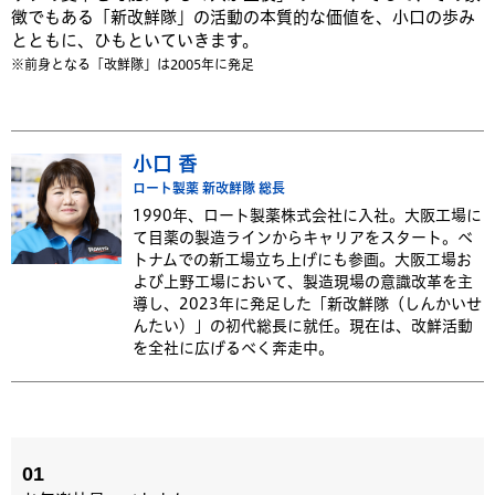
徴でもある「新改鮮隊」の活動の本質的な価値を、小口の歩み
とともに、ひもといていきます。
※前身となる「改鮮隊」は2005年に発足
小口 香
ロート製薬 新改鮮隊 総長
1990年、ロート製薬株式会社に入社。大阪工場に
て目薬の製造ラインからキャリアをスタート。ベ
トナムでの新工場立ち上げにも参画。大阪工場お
よび上野工場において、製造現場の意識改革を主
導し、2023年に発足した「新改鮮隊（しんかいせ
んたい）」の初代総長に就任。現在は、改鮮活動
を全社に広げるべく奔走中。