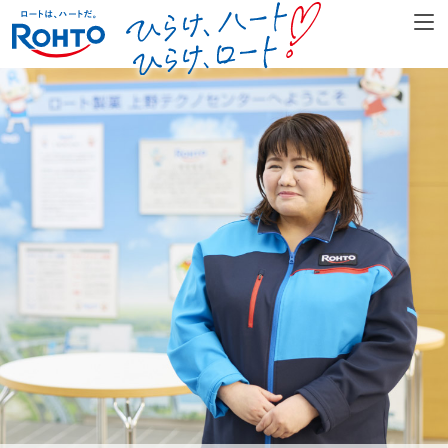
TOP
ABOUT
ALL
“プロの仕事人”対談
未来に向けて取り組むロート社員、その業界の方との企業の枠を超
えた対談。それぞれの想いが重なる瞬間に見える未来とは。
挑戦する人
【チャレンジの軌跡】
数々のチャレンジを重ねて今に至るロート製