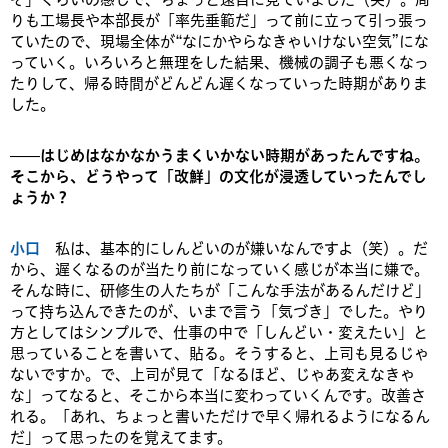
りも工場長や本部長が「率先垂範だ」って前に立って引っ張っ
ていたので、現場全体が“なにかやらなきゃいけない空気”にな
っていく。いろいろと無理をした結果、機械の調子も悪くなっ
たりして、帰る時間がどんどん遅くなっていった時期がありま
した。
——はじめはなかなかうまくいかない時期があったんですね。
そこから、どうやって「改鮮」の文化が浸透していったんでし
ょうか？
小口
私は、基本的にしんどいのが嫌いなんですよ（笑）。だ
から、遅くなるのが当たり前になっていく感じが本当に嫌で。
そんな時に、研修生の人たちが「こんな手法があるんだけど」
って持ち込んできたのが、いまで言う「気づき」でした。やり
方としてはシンプルで、仕事の中で「しんどい・変えたい」と
思っていることを書いて、貼る。そうすると、上司も見るじゃ
ないですか。で、上司が見て「なるほど、じゃあ変えなきゃ
な」ってなると、そこから本当に変わっていくんです。改善さ
れる。「あれ、ちょっと書いただけで早く帰れるようになるん
だ」って思ったのを覚えてます。