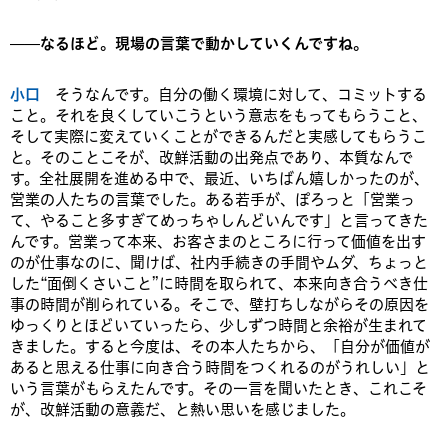
——なるほど。現場の言葉で動かしていくんですね。
小口
そうなんです。自分の働く環境に対して、コミットする
こと。それを良くしていこうという意志をもってもらうこと、
そして実際に変えていくことができるんだと実感してもらうこ
と。そのことこそが、改鮮活動の出発点であり、本質なんで
す。全社展開を進める中で、最近、いちばん嬉しかったのが、
営業の人たちの言葉でした。ある若手が、ぽろっと「営業っ
て、やること多すぎてめっちゃしんどいんです」と言ってきた
んです。営業って本来、お客さまのところに行って価値を出す
のが仕事なのに、聞けば、社内手続きの手間やムダ、ちょっと
した“面倒くさいこと”に時間を取られて、本来向き合うべき仕
事の時間が削られている。そこで、壁打ちしながらその原因を
ゆっくりとほどいていったら、少しずつ時間と余裕が生まれて
きました。すると今度は、その本人たちから、「自分が価値が
あると思える仕事に向き合う時間をつくれるのがうれしい」と
いう言葉がもらえたんです。その一言を聞いたとき、これこそ
が、改鮮活動の意義だ、と熱い思いを感じました。