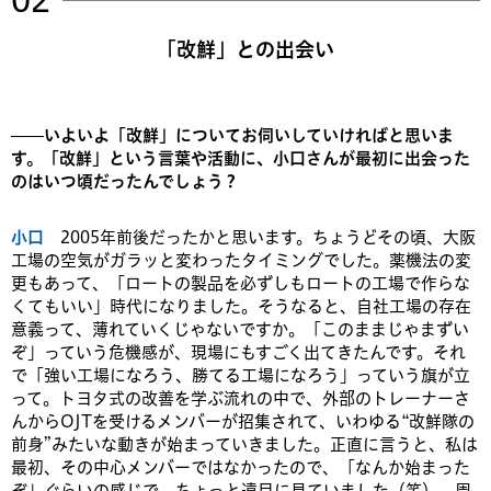
「改鮮」との出会い
——いよいよ「改鮮」についてお伺いしていければと思いま
す。「改鮮」という言葉や活動に、小口さんが最初に出会った
のはいつ頃だったんでしょう？
小口
2005年前後だったかと思います。ちょうどその頃、大阪
工場の空気がガラッと変わったタイミングでした。薬機法の変
更もあって、「ロートの製品を必ずしもロートの工場で作らな
くてもいい」時代になりました。そうなると、自社工場の存在
意義って、薄れていくじゃないですか。「このままじゃまずい
ぞ」っていう危機感が、現場にもすごく出てきたんです。それ
で「強い工場になろう、勝てる工場になろう」っていう旗が立
って。トヨタ式の改善を学ぶ流れの中で、外部のトレーナーさ
んからOJTを受けるメンバーが招集されて、いわゆる“改鮮隊の
前身”みたいな動きが始まっていきました。正直に言うと、私は
最初、その中心メンバーではなかったので、「なんか始まった
ぞ」ぐらいの感じで、ちょっと遠目に見ていました（笑）。周