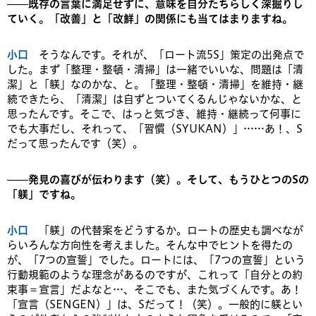
——既存の言葉に満足せずに、意味を自分たちらしく深掘りし
ていく。「改善」と「改鮮」の関係にも当てはまりますね。
小口
そうなんです。それが、「ロート流5S」策定の出発点で
した。まず「整理・整頓・清掃」は一緒でいいな、問題は「清
潔」と「躾」なのかな、と。「整理・整頓・清掃」を維持・継
続できたら、「清潔」は自ずとついてくるんじゃないかな、と
思ったんです。そこで、はっと気づき、維持・継続って何事に
でも大事だし、それって、「習慣（SYUKAN）」……あ！、S
だって思ったんです（笑）。
——発見の喜びが伝わります（笑）。そして、もうひとつのSの
「躾」ですね。
小口
「躾」の代替案をどうするか。ロートの歴史も調べなが
らいろんな方向性を考えました。そんな中でヒントを得たの
が、「7つの宣誓」でした。ロートには、「7つの宣誓」という
行動規範のような理念があるのですが、これって「自分との約
束事＝宣言」だよなと…、そこでも、また気づくんです。あ！
「宣言（SENGEN）」は、Sだって！（笑）。一般的に躾とい