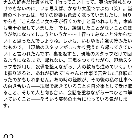
ナムの辞書だけ渡されて「行ってこい」って。英語が得意なわ
けでもないのに、いま思えば、かなり大胆ですよね（笑）。当
時のベトナムは、戦争の影響も色濃く残っていましたし、周り
からも「こんな若い女の子が行くのか」と言われました。家族
も若干心配していました。でも、経験したことがないことのほ
うが気になってしまうというか……「行ってみないと分からな
い」と思ったんでしょうね。しかも、いわゆる片道切符みたい
なもので、「現地のスタッフがしっかり覚えたら帰ってきてい
い」と言われたんです。裏を返すと、現地のスタッフだけで回
るようになるまで、帰れない。工場をつくりながら、現地スタ
ッフを採用し、設備を整えながら、人の教育も進めていく。い
ま振り返ると、あれが初めて“ちゃんと仕事で苦労した”経験だ
ったのかもしれません。あの時の経験が、その後の私の仕事へ
の向き合い方——現場で起きていることを自分事として受け取
ること、そして人と向き合い、会話を重ねながら一つひとつ解
いていくこと——そういう姿勢の土台になっている気がしま
す。