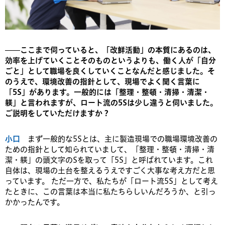
——ここまで伺っていると、「改鮮活動」の本質にあるのは、
効率を上げていくことそのものというよりも、働く人が「自分
ごと」として職場を良くしていくことなんだと感じました。そ
のうえで、環境改善の指針として、現場でよく聞く言葉に
「5S」があります。一般的には「整理・整頓・清掃・清潔・
躾」と言われますが、ロート流の5Sは少し違うと伺いました。
ご説明をしていただけますか？
小口
まず一般的な5Sとは、主に製造現場での職場環境改善の
ための指針として知られていまして、「整理・整頓・清掃・清
潔・躾」の頭文字のSを取って「5S」と呼ばれています。これ
自体は、現場の土台を整えるうえですごく大事な考え方だと思
っています。 ただ一方で、私たちが「ロート流5S」として考え
たときに、この言葉は本当に私たちらしいんだろうか、と引っ
かかったんです。