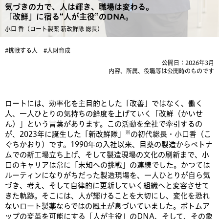
薬。これらを支える社員一人ひとりの想いからひも解く、企業とし
気づきの力で、人は輝き、職場は変わる。
「改鮮」に宿る“人が主役”のDNA。
て受け継がれていることとは。
【切り拓くキャリア】
過去のさまざまな経験を活かし、ロート製薬
小口 香（ロート製薬 新改鮮隊 総長）
でさらなるキャリアを切り拓く人は多くいます。活躍の裏側にある
#挑戦する人
#人財育成
一人ひとりの想いとは。
公開日：2026年3月
内容、所属、役職等は公開時のものです
アーカイブ
他の媒体に掲載されたロート製薬・健康に関する情報などをご覧い
ただけます。
ロートには、効率化を主目的とした「改善」ではなく、働く
人、一人ひとりの気持ちの鮮度を上げていく「改鮮（かいせ
ん）」という言葉があります。この活動を全社で牽引するの
※
が、2023年に誕生した「新改鮮隊」
の初代総長・小口香（こ
ぐちかおり）です。1990年の入社以来、目薬の製造からベトナ
ムでの新工場立ち上げ、そして製造現場の文化の刷新まで、小
口のキャリアは常に「未知への挑戦」の連続でした。かつては
ルーティンになりがちだった製造現場を、一人ひとりが自ら気
づき、考え、そして自律的に更新していく組織へと変容させて
きた軌跡。そこには、人が輝けることを大切にし、変化を恐れ
ないロート製薬ならではの風土が息づいていました。ボトムア
ップの変革を可能にする「人が主役」のDNA、そして、その象