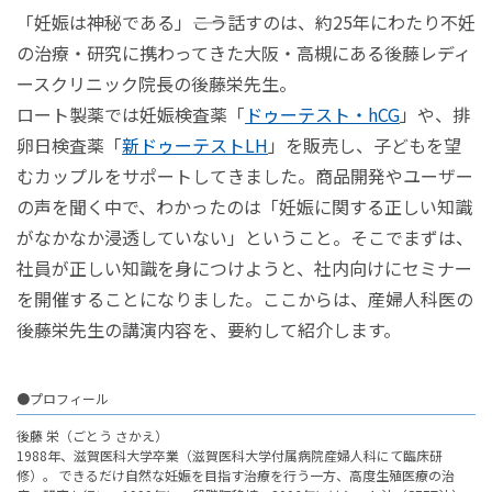
「妊娠は神秘である」――こう話すのは、約25年にわたり不妊
の治療・研究に携わってきた大阪・高槻にある後藤レディ
ースクリニック院長の後藤栄先生。
ロート製薬では妊娠検査薬「
ドゥーテスト・hCG
」や、排
卵日検査薬「
新ドゥーテストLH
」を販売し、子どもを望
むカップルをサポートしてきました。商品開発やユーザー
の声を聞く中で、わかったのは「妊娠に関する正しい知識
がなかなか浸透していない」ということ。そこでまずは、
社員が正しい知識を身につけようと、社内向けにセミナー
を開催することになりました。ここからは、産婦人科医の
後藤栄先生の講演内容を、要約して紹介します。
●プロフィール
後藤 栄（ごとう さかえ）
1988年、滋賀医科大学卒業（滋賀医科大学付属病院産婦人科にて臨床研
修）。 できるだけ自然な妊娠を目指す治療を行う一方、高度生殖医療の治