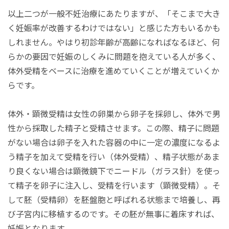
以上二つが一般不妊治療にあたりますが、「そこまで大き
く妊娠率が改善するわけではない」と感じた方もいるかも
しれません。やはり初診年齢が高齢になればなるほど、何
らかの要因で妊娠のしくみに問題を抱えている人が多く、
体外受精をベースに治療を進めていくことが増えていくか
らです。
体外・顕微受精は女性の卵巣から卵子を採卵し、体外で男
性から採取した精子と受精させます。この際、精子に問題
がない場合は卵子を入れた容器の中に一定の濃度になるよ
う精子を加えて受精を行い（体外受精）、精子状態があま
り良くない場合は顕微鏡下でニードル（ガラス針）を使っ
て精子を卵子に注入し、受精を行います（顕微受精）。そ
して胚（受精卵）を胚盤胞と呼ばれる状態まで培養し、再
び子宮内に移植するのです。その胚が無事に着床すれば、
妊娠となります。