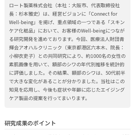
ロート製薬株式会社（本社：大阪市、代表取締役社
研究開発活動
長：杉本雅史）は、経営ビジョンに「Connect for
知的財産活動
Well-being」を掲げ、重点領域の一つである「スキン
R&Dライブラリー
ケア化粧品」において、お客様のWell-beingにつなが
る研究開発を進めております。今回、医療法人財団青
研究開発方針
輝会アオハルクリニック（東京都港区六本木、院長：
研究開発新着情報
小柳衣吏子）との共同研究により、約1000名の女性の
素肌画像を用いて、額部のシワの年代別推移を統計的
に評価しました。その結果、額部のシワは、50代前半
で大きな変化があることが分かりました。当社はこの
知見を応用し、今後も症状や年齢に応じたエイジング
ケア製品の提案を行ってまいります。
研究成果のポイント