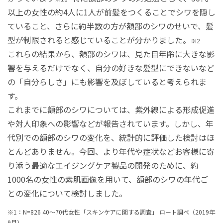
以上の女性の約4人に1人が前髪をつくることでシワを隠し
ていること、さらに約半数の方が額部のシワのせいで、髪
型が制限されると感じていることが分かりました。
※2
これらの結果から、額部のシワは、見た目年齢に大きな影
響を与えるだけでなく、自分の好きな髪型にできないなど
の「自分らしさ」にも影響を及ぼしていると考えられま
す。
これまでに額部のシワについては、紫外線による形成促進
や対人印象への影響などが報告されています。しかし、年
代別での額部のシワの変化を、統計的に評価した検討はほ
とんどありません。今回、より年代や症状などお客様に寄
り添う最適なエイジングケア製品の開発のために、約
1000名の女性の素肌画像を用いて、額部のシワの年代ご
との変化について検討しました。
※1：N=826 40～70代女性「スキンケアに関する調査」 ロート調べ（2019年
9月）