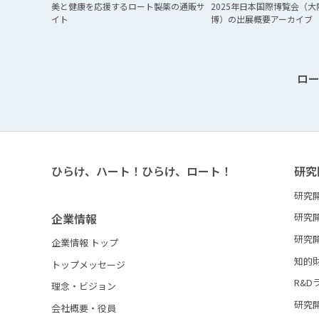
美と健康を応援する
ロート製薬の通販サ
2025年日本国際博覧会
（大
イト
博）の
出展概要アーカイブ
ロ
ひらけ、ハート！ひらけ、ロート！
研究
研究
企業情報
研究
研究
企業情報 トップ
知的
トップメッセージ
R&D
理念・ビジョン
研究
会社概要・役員