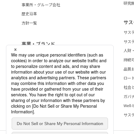
研究
事業所・グループ会社
歴史沿革
サス
方針一覧
サス
サス
事業・ブランド
人財
持続
品質
ロー
社会
ガバ
Wel
サス