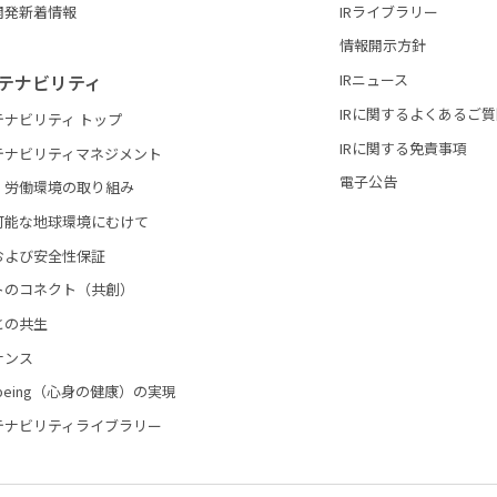
開発新着情報
IRライブラリー
情報開示方針
テナビリティ
IRニュース
IRに関するよくあるご
テナビリティ トップ
IRに関する免責事項
テナビリティマネジメント
電子公告
・労働環境の取り組み
可能な地球環境にむけて
および安全性保証
トのコネクト（共創）
との共生
ナンス
l-being（心身の健康）の実現
テナビリティライブラリー