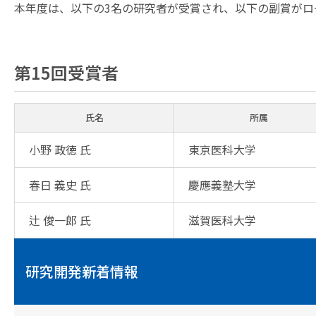
本年度は、以下の3名の研究者が受賞され、以下の副賞がロ
第15回受賞者
氏名
所属
小野 政徳 氏
東京医科大学
春日 義史 氏
慶應義塾大学
辻 俊一郎 氏
滋賀医科大学
研究開発新着情報