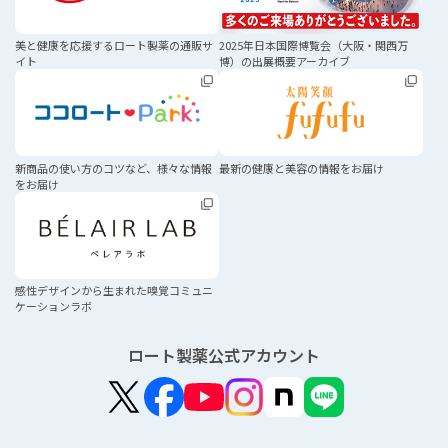
美と健康を応援する
ロート製薬の通販サ
2025年日本国際博覧会
（大阪・関西万
イト
博）の
出展概要アーカイブ
新商品の使い方のコツなど、
様々な情報
最新の健康と美容の
情報をお届け
をお届け
感性デザインから生まれた
嗅覚コミュニ
ケーションラボ
ロート製薬公式アカウント