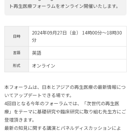
ト再生医療フォーラムをオンライン開催いたします。
研究開発活動
知的財産活動
R&Dライブラリー
2024年09月27日（金） 14時00分～18時30
日時
分
研究開発方針
研究開発新着情報
英語
言語
オンライン
形式
本フォーラムは、日本とアジアの再生医療の最新情報につ
いてアップデートできる場です。
4回目となる今年のフォーラムでは、「次世代の再生医
療」をテーマに基礎研究や臨床研究に取り組む先生方にご
登壇頂きます。
最新の知見に関する講演とパネルディスカッションによ