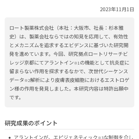
研究開発活動
2023年11月1日
知的財産活動
ロート製薬株式会社（本社：大阪市、社長：杉本雅
R&Dライブラリー
史）は、製薬会社ならではの知見を応用して、有効性
研究開発方針
とメカニズムを追求するエビデンスに基づいた研究開
発を進めています。今回、研究拠点ロートリサーチビ
研究開発新着情報
レッジ京都にてアラントイン
の機能として抗炎症に
※1
留まらない作用を探求するなかで、次世代シーケンス
データ
解析により皮膚表皮細胞におけるエストロゲ
※2
ン様の作用を発見しました。本研究内容は特許出願中
です。
研究成果のポイント
アラントインが、エピジェネティック
な制御を介し
※3