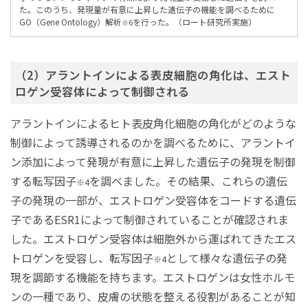
た。このうち、発現量が有意に上昇した遺伝子の機能を調べるために
GO（Gene Ontology）解析
を行った。（ロート研究所実施）
※6
（2）アラントインによる表皮細胞の角化は、エスト
ロゲン受容体によって制御される
アラントインによるヒト表皮角化細胞の角化がどのような
制御によって誘導されるのかを調べるために、アラントイ
ン添加によって発現が有意に上昇した遺伝子の発現を制御
する転写因子
を調べました。その結果、これらの遺伝
※4
子の発現の一部が、エストロゲン受容体をコードする遺伝
子であるESR1によって制御されていることが確認されま
した。エストロゲン受容体は細胞外から運ばれてきたエス
トロゲンを受容し、転写因子
として様々な遺伝子の発
※4
現を調節する機能を持ちます。エストロゲンは女性ホルモ
ンの一種であり、皮膚の状態を整える役割があることが知