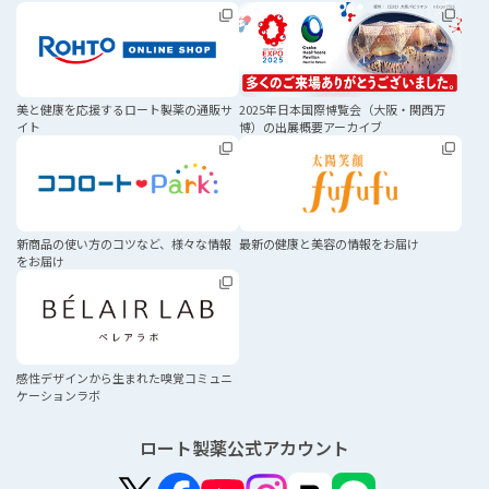
美と健康を応援する
ロート製薬の通販サ
2025年日本国際博覧会
（大阪・関西万
イト
博）の
出展概要アーカイブ
新商品の使い方のコツなど、
様々な情報
最新の健康と美容の
情報をお届け
をお届け
感性デザインから生まれた
嗅覚コミュニ
ケーションラボ
ロート製薬公式アカウント