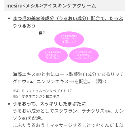
mesiru<メシル>アイスキンケアクリーム
まつ毛の美容液成分（うるおい成分）配合で、たっぷ
りうるおう
海藻エキス
と共にロート製薬独自成分であるリッチ
※2
グロウ
、ニンジンエキス
を配合。（図2）
※4
※5
※4：ミリストイルペンタペプチド-17
※5：オタネニンジン根エキス
うるおって、スッキリしたまぶたに
うるおい成分としてスクワラン、ラナクリス
、カン
※6
ゾウ
を配合。
※3
まぶたうるおう！マッサージすることでむくんだまぶ