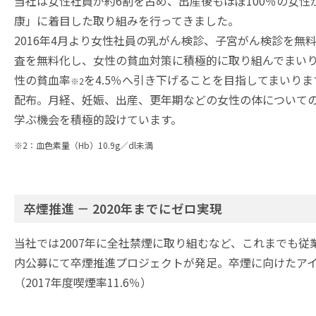
当社は女性社員が約6割を占め、出産後もほぼ100％の女
康」に着目した取り組みを行ってきました。
2016年4月より女性社員の乳がん検診、子宮がん検診を無
査を無料化し、女性の貧血対策に積極的に取り組んでまいり
性の貧血率
を4.5％へ引き下げることを目指してまいりま
※2
配布。月経、妊娠、出産、更年期などの女性の体について
学ぶ機会を積極的設けています。
※2：血色素量（Hb）10.9g／dl未満
卒煙推進 － 2020年までにゼロ実現
当社では2007年に全社禁煙に取り組むなど、これまでも従
内公募にて卒煙推進プロジェクトが発足。卒煙に向けたアイデ
（2017年度喫煙率11.6％）