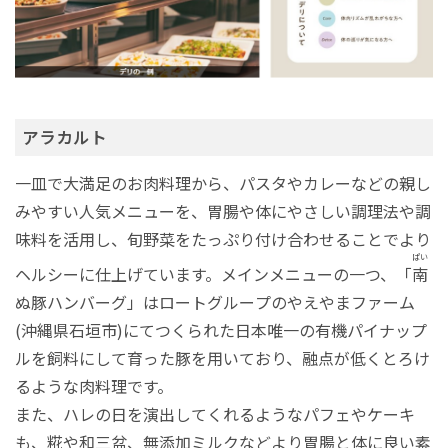
アラカルト
一皿で大満足のお肉料理から、パスタやカレーなどの親し
みやすい人気メニューを、胃腸や体にやさしい調理法や調
味料を活用し、旬野菜をたっぷり付け合わせることでより
ぱい
ヘルシーに仕上げています。メインメニューの一つ、「
南
ぬ豚ハンバーグ」はロートグループのやえやまファーム
(沖縄県石垣市)にてつくられた日本唯一の有機パイナップ
ルを飼料にして育った豚を用いており、融点が低くとろけ
るような肉料理です。
また、ハレの日を演出してくれるようなパフェやケーキ
も、糀や和三盆、無添加ミルクなどより胃腸と体に良い素