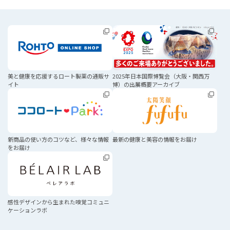
美と健康を応援する
ロート製薬の通販サ
2025年日本国際博覧会
（大阪・関西万
イト
博）の
出展概要アーカイブ
新商品の使い方のコツなど、
様々な情報
最新の健康と美容の
情報をお届け
をお届け
感性デザインから生まれた
嗅覚コミュニ
ケーションラボ