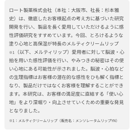
研究開発活動
ロート製薬株式会社（本社：大阪市、社長：杉本雅
知的財産活動
史）は、徹底したお客様起点の考え方に基づいた研究
開発を行い、製品を長く愛用していただけるように感
R&Dライブラリー
性評価研究をすすめています。今回、とろけるような
研究開発方針
塗り心地と高保湿が特長のメルティクリームリップ
（以下、メルティリップ）愛用者に対して脳波・心
研究開発新着情報
※1
拍を用いた感性評価を行い、やみつきの秘密はその使
い心地にある可能性が示されました。脳波・心拍など
の生理指標はお客様の潜在的な感性をひも解く指標と
なり、製品だけではなくお客様を理解することができ
ます。本研究は、お客様の満足度に直結する「使い心
地」をより深堀り・向上させていくための重要な発見
となりました。
※1：メルティクリームリップ（販売名：メンソレータムリップYN）