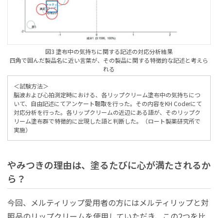
図3 塗布中の気持ちに関する記述の対応分析結果
四角で囲んだ製品名に近い言葉が、その製品に関する特徴的な記述と考えら
れる
＜試験方法＞
脳波および心拍測定時における、各リップクリーム塗布中の気持ちにつ
いて、自由記述にてアンケート聴取を行った。その内容をKH Coderにて
対応分析を行った。各リップクリームの近辺にある語が、そのリップク
リーム塗布群で特徴的に出現した語と判断した。（ロート製薬研究所で
実施）
やみつきの理由は、塗るたびに心が満たされるか
ら？
今回、メルティリップ愛用者の方にはメルティリップと対
照品のリップクリームを使用していただき、この2つを比