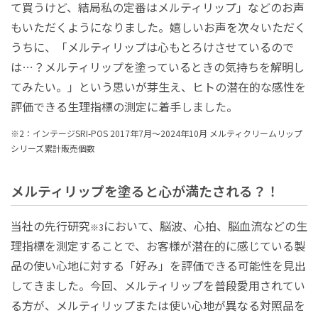
て買うけど、結局私の定番はメルティリップ」などのお声
もいただくようになりました。嬉しいお声を次々いただく
うちに、「メルティリップは心もとろけさせているので
は…？メルティリップを塗っているときの気持ちを解明し
てみたい。」という思いが芽生え、ヒトの潜在的な感性を
評価できる生理指標の測定に着手しました。
※2：インテージSRI-POS 2017年7月～2024年10月 メルティクリームリップ
シリーズ累計販売個数
メルティリップを塗ると心が満たされる？！
当社の先行研究
において、脳波、心拍、脳血流などの生
※3
理指標を測定することで、お客様が潜在的に感じている製
品の使い心地に対する「好み」を評価できる可能性を見出
してきました。今回、メルティリップを普段愛用されてい
る方が、メルティリップまたは使い心地が異なる対照品を