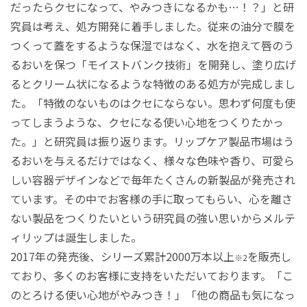
だったらクセになって、やみつきになるかも…！？」と研
究員は考え、処方開発に着手しました。従来の油分で膜を
つくって蓋をするような保湿ではなく、水を抱えて唇のう
るおいを保つ「モイストバンク技術」を開発し、塗り広げ
るとクリーム状になるような特徴のある処方が完成しまし
た。「特徴のないものはクセにならない。思わず何度も使
ってしまうような、クセになる使い心地をつくりたかっ
た。」と研究員は振り返ります。リップケア製品市場はう
るおいを与えるだけではなく、様々な色味や香り、可愛ら
しい容器デザインなどで毎年たくさんの新製品が発売され
ています。その中でお客様の手に取ってもらい、心を離さ
ない製品をつくりたいという研究員の強い思いからメルテ
ィリップは誕生しました。
2017年の発売後、シリーズ累計2000万本以上
を販売し
※2
ており、多くのお客様に支持をいただいております。「こ
のとろける使い心地がやみつき！」「他の商品も気になっ