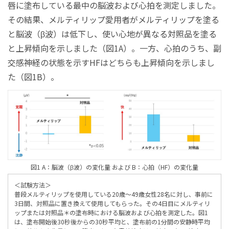
唇に塗布している最中の脳波および心拍を測定しました。
その結果、メルティリップ愛用者がメルティリップを塗る
と脳波（β波）は低下し、使い心地が異なる対照品を塗る
と上昇傾向を示しました（図1A）。一方、心拍のうち、副
交感神経の状態を示すHFはどちらも上昇傾向を示しまし
た（図1B）。
図1 A：脳波（β波）の変化量 および B：心拍（HF）の変化量
＜試験方法＞
普段メルティリップを使用している20歳～49歳女性28名に対し、事前に
3日間、対照品に置き換えて使用してもらった。その4日目にメルティリ
ップまたは対照品
＊
の塗布時における脳波および心拍を測定した。図1
は、塗布開始後30秒後からの30秒平均と、塗布前の1分間の安静時平均