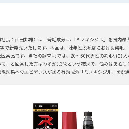
兼社長：山田邦雄）は、発毛成分
「ミノキシジル」を国内最
※2
局・薬店等で新発売いたします。本品は、壮年性脱毛症における発
た医薬品です。当社の調査
では、
20～60代男性の約4人に
※3
る」と回答した方はわずか3.3％
という結果で、悩みはあるも
発毛効果へのエビデンスがある有効成分「ミノキシジル」を配