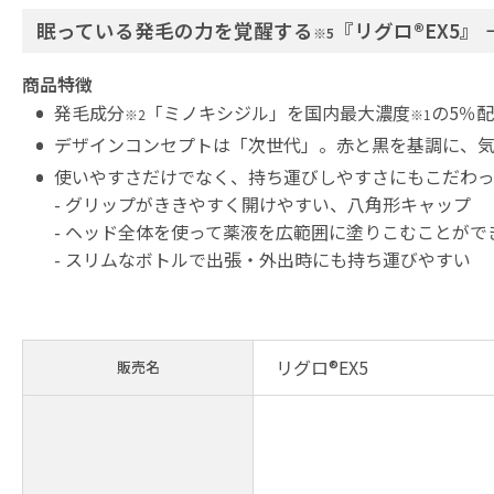
眠っている発毛の力を覚醒する
『リグロ®EX5
※5
商品特徴
発毛成分
「ミノキシジル」を国内最大濃度
の5％
※2
※1
デザインコンセプトは「次世代」。赤と黒を基調に、
使いやすさだけでなく、持ち運びしやすさにもこだわ
- グリップがききやすく開けやすい、八角形キャップ
- ヘッド全体を使って薬液を広範囲に塗りこむことがで
- スリムなボトルで出張・外出時にも持ち運びやすい
リグロ®EX5
販売名