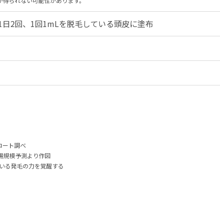
が得られない可能性があります。
1日2回、1回1mLを脱毛している頭皮に塗布
 ロート調べ
剤市場規模予測より作図
いる発毛の力を覚醒する