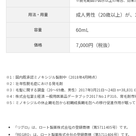
※脱毛範囲が図示以上の場合、効果
成人男性（20歳以上）が、
用法・用量
60mL
容量
7,000円（税抜）
価格
※1：国内既承認ミノキシジル製剤中（2018年4月時点）
※2：壮年性脱毛症における発毛剤
※3：毛髪に関する調査（20～69歳、男性）2017年3月21日～24日 n=38,831
※4：株式会社富士経済 一般用医薬品データブック2017 No.1 P310、育毛
※5：ミノキシジルの休止期毛包から初期成長期毛包への移行促進作用が眠って
「リグロ」は、ロート製薬株式会社の登録商標（第5711405号）です。
「REGRO」は、ロート製薬株式会社の登録商標（第5711406号）です。