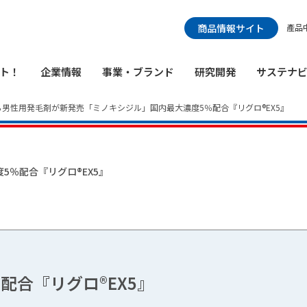
検索メニュー
商品情報サイト
產品
ト！
企業情報
事業・ブランド
研究開発
サステナ
男性用発毛剤が新発売「ミノキシジル」国内最大濃度5％配合『リグロ®EX5』
％配合『リグロ®EX5』
％配合『リグロ®EX5』