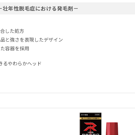
』 －壮年性脱毛症における発毛剤－
配合した処方
気品と強さを表現したデザイン
った容器を採用
きるやわらかヘッド