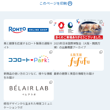
このページを印刷
美と健康を応援する
ロート製薬の通販サ
2025年日本国際博覧会
（大阪・関西万
イト
博）の
出展概要アーカイブ
新商品の使い方のコツなど、
様々な情報
最新の健康と美容の
情報をお届け
をお届け
感性デザインから生まれた
嗅覚コミュニ
ケーションラボ