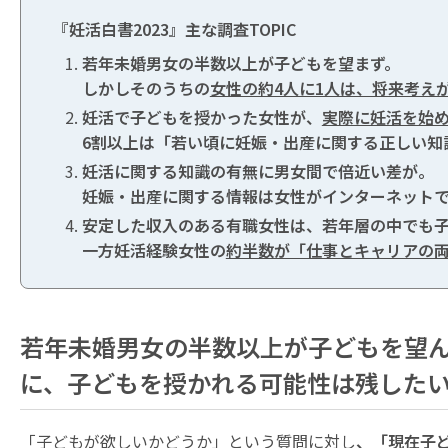
『妊活白書2023』主な調査TOPIC
若年未婚男女の半数以上が子どもを望まず。
しかしそのうちの
女性の約4人に1人は、将来考え
妊活で子どもを授かった女性が、
実際に妊活を始め
6割以上は「若い頃に妊娠・出産に関する正しい知
妊活に関する知識の有無に男女間で倍近い差が。
妊娠・出産に関する情報は女性がインターネット
安定した収入のある有職女性は、若年層の中でも
一方妊活経験女性の
約半数が「仕事とキャリアの両
若年未婚男女の半数以上が子どもを望ん
に、子どもを授かれる可能性は残した
「子どもが欲しいかどうか」という質問に対し
、「現在子