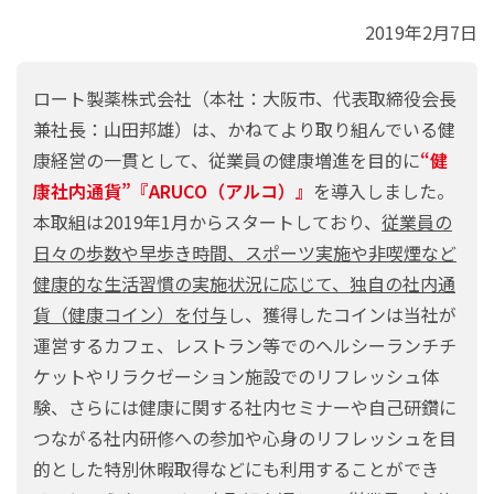
2019年2月7日
ロート製薬株式会社（本社：大阪市、代表取締役会長
兼社長：山田邦雄）は、かねてより取り組んでいる健
康経営の一貫として、従業員の健康増進を目的に
“健
康社内通貨”『ARUCO（アルコ）』
を導入しました。
本取組は2019年1月からスタートしており、
従業員の
日々の歩数や早歩き時間、スポーツ実施や非喫煙など
健康的な生活習慣の実施状況に応じて、独自の社内通
貨（健康コイン）を付与
し、獲得したコインは当社が
運営するカフェ、レストラン等でのヘルシーランチチ
ケットやリラクゼーション施設でのリフレッシュ体
験、さらには健康に関する社内セミナーや自己研鑽に
つながる社内研修への参加や心身のリフレッシュを目
的とした特別休暇取得などにも利用することができ