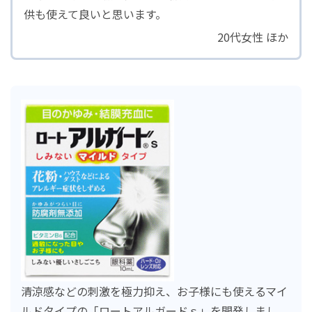
供も使えて良いと思います。
サステナビリティマネジメント
20代女性 ほか
人財・労働環境の取り組み
持続可能な地球環境にむけて
品質および安全性保証
ロートのコネクト（共創）
社会との共生
ガバナンス
Well-being（心身の健康）の実現
サステナビリティライブラリー
清涼感などの刺激を極力抑え、お子様にも使えるマイ
ルドタイプの「ロートアルガードｓ」を開発しまし