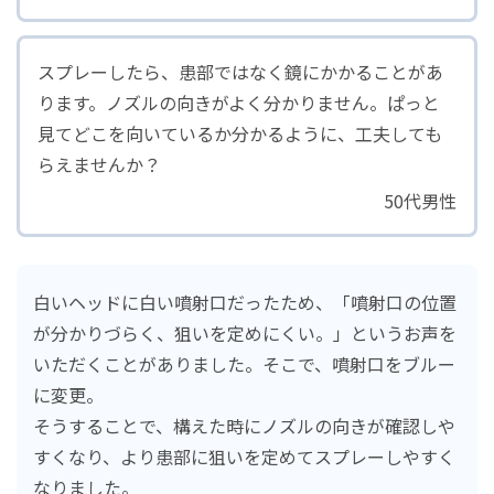
サステナビリティマネジメント
スプレーしたら、患部ではなく鏡にかかることがあ
人財・労働環境の取り組み
ります。ノズルの向きがよく分かりません。ぱっと
持続可能な地球環境にむけて
見てどこを向いているか分かるように、工夫しても
らえませんか？
品質および安全性保証
50代男性
ロートのコネクト（共創）
社会との共生
ガバナンス
白いヘッドに白い噴射口だったため、「噴射口の位置
が分かりづらく、狙いを定めにくい。」というお声を
Well-being（心身の健康）の実現
いただくことがありました。そこで、噴射口をブルー
サステナビリティライブラリー
に変更。
そうすることで、構えた時にノズルの向きが確認しや
すくなり、より患部に狙いを定めてスプレーしやすく
なりました。