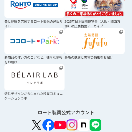
美と健康を応援する
ロート製薬の通販サ
2025年日本国際博覧会
（大阪・関西万
イト
博）の
出展概要アーカイブ
新商品の使い方のコツなど、
様々な情報
最新の健康と美容の
情報をお届け
をお届け
感性デザインから生まれた
嗅覚コミュニ
ケーションラボ
ロート製薬公式アカウント