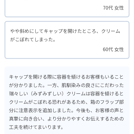
70代 女性
サステナビリティマネジメント
人財・労働環境の取り組み
やや斜めにしてキャップを開けたところ、クリーム
持続可能な地球環境にむけて
がこぼれてしまった。
品質および安全性保証
60代 女性
ロートのコネクト（共創）
社会との共生
キャップを開ける際に容器を傾けるお客様もいること
ガバナンス
が分かりました。一方、肌馴染みの良さにこだわった
Well-being（心身の健康）の実現
瑞々しい（みずみずしい）クリームは容器を傾けると
クリームがこぼれる恐れがあるため、箱のフラップ部
サステナビリティライブラリー
分に注意表示を追加しました。今後も、お客様の声と
真摯に向き合い、より分かりやすくお伝えするための
工夫を続けてまいります。