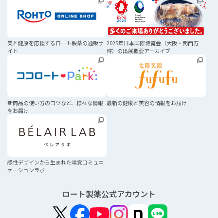
美と健康を応援する
ロート製薬の通販サ
2025年日本国際博覧会
（大阪・関西万
イト
博）の
出展概要アーカイブ
新商品の使い方のコツなど、
様々な情報
最新の健康と美容の
情報をお届け
をお届け
感性デザインから生まれた
嗅覚コミュニ
ケーションラボ
ロート製薬公式アカウント