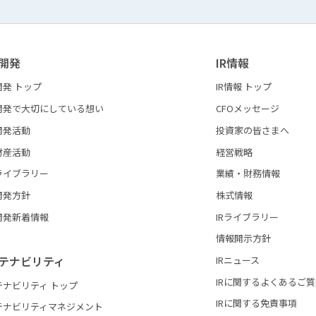
開発
IR情報
開発 トップ
IR情報 トップ
開発で大切にしている想い
CFOメッセージ
開発活動
投資家の皆さまへ
財産活動
経営戦略
ライブラリー
業績・財務情報
開発方針
株式情報
開発新着情報
IRライブラリー
情報開示方針
テナビリティ
IRニュース
IRに関するよくあるご
テナビリティ トップ
IRに関する免責事項
テナビリティマネジメント