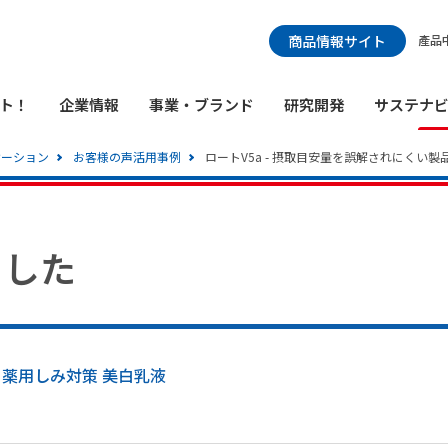
検索メニュー
商品情報サイト
產品
ト！
企業情報
事業・ブランド
研究開発
サステナ
ケーション
お客様の声活用事例
ロートV5a - 摂取目安量を誤解されにくい
ました
 薬用しみ対策 美白乳液