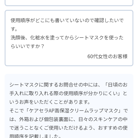
サステナビリティマネジメント
使用順序がどこにも書いていないので確認したいで
人財・労働環境の取り組み
す。
持続可能な地球環境にむけて
洗顔後、化粧水を塗ってからシートマスクを使った
らいいですか？
品質および安全性保証
60代女性のお客様
ロートのコネクト（共創）
社会との共生
ガバナンス
シートマスクに関するお問合せの中には、「日頃のお
手入れに取り入れる際の使用順序が分かりにくい」と
Well-being（心身の健康）の実現
いうお声をいただくことがあります。
サステナビリティライブラリー
そこで「ケアセラAP高保湿クリームラップマスク」で
は、外箱および個包装裏面に、日々のスキンケアの中
で迷うことなくご使用いただけるよう、おすすめの使
用順序を記載しました。