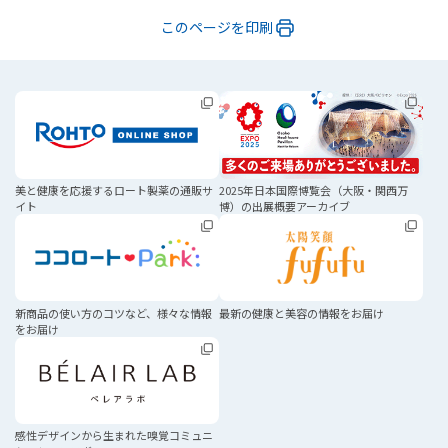
このページを印刷
美と健康を応援する
ロート製薬の通販サ
2025年日本国際博覧会
（大阪・関西万
イト
博）の
出展概要アーカイブ
新商品の使い方のコツなど、
様々な情報
最新の健康と美容の
情報をお届け
をお届け
感性デザインから生まれた
嗅覚コミュニ